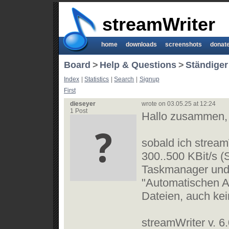
streamWriter
home
downloads
screenshots
donat
Board
>
Help & Questions
>
Ständiger 
Index
|
Statistics
|
Search
|
Signup
First
dieseyer
wrote on 03.05.25 at 12:24
1 Post
Hallo zusammen,
sobald ich stream
300..500 KBit/s (S
Taskmanager und d
"Automatischen A
Dateien, auch ke
streamWriter v. 6