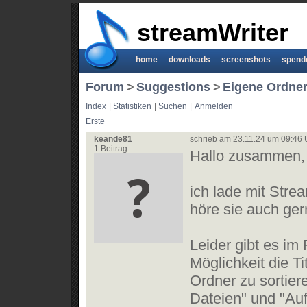
streamWriter
home
downloads
screenshots
spend
Forum
>
Suggestions
>
Eigene Ordner
Index
|
Statistiken
|
Suchen
|
Anmelden
Erste
keande81
schrieb am 23.11.24 um 09:46 
1 Beitrag
Hallo zusammen,
ich lade mit Stre
höre sie auch ger
Leider gibt es im
Möglichkeit die T
Ordner zu sortiere
Dateien" und "Au